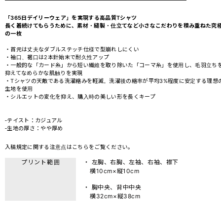
「365日デイリーウェア」を実現する高品質Tシャツ
長く着続けてもらうために、素材・縫製・仕立てなど小さなこだわりを積み重ねた究
の一枚
・首元は丈夫なダブルステッチ仕様で型崩れしにくい
・袖口、裾口は2本針始末で耐久性アップ
・一般的な「カード糸」から短い繊維を取り除いた「コーマ糸」を使用し、毛羽立ち
抑えてなめらかな肌触りを実現
・Tシャツの天敵である洗濯縮みを軽減。洗濯後の縮率が平均3%程度に安定する理想
生地を使用
・シルエットの変化を抑え、購入時の美しい形を長くキープ
‐テイスト：カジュアル
‐生地の厚さ：やや厚め
入稿規定に関する注意点は
こちら
をご覧ください。
プリント範囲
・ 左胸、右胸、左袖、右袖、襟下
横10cm×縦10cm
・ 胸中央、背中中央
横32cm×縦38cm