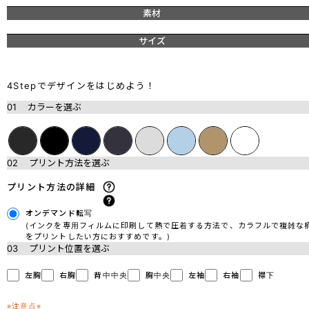
素材
サイズ
4Stepでデザインをはじめよう！
01
カラーを選ぶ
02
プリント方法を選ぶ
プリント方法の詳細
オンデマンド転写
(インクを専用フィルムに印刷して熱で圧着する方法で、カラフルで複雑な
をプリントしたい方におすすめです。)
03
プリント位置を選ぶ
左胸
右胸
背中中央
胸中央
左袖
右袖
襟下
※注意点※