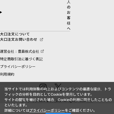
人
の
お
客
様
へ
大口注文について
大口注文お問い合わせ
運営会社：豊島株式会社
特定商取引法に基づく表記
プライバシーポリシー
利用規約
お問い合わせ
当サイトでは利用体験の向上およびコンテンツの最適な提供、トラ
フィックの分析を目的としてCookieを使用しています。
サイトの閲覧を継続された場合、Cookieの利用に同意したこともの
© TOYOSHIMA & Co.,Ltd. All rights reserved.
といたします。
詳細については
プライバシーポリシー
をご確認ください。