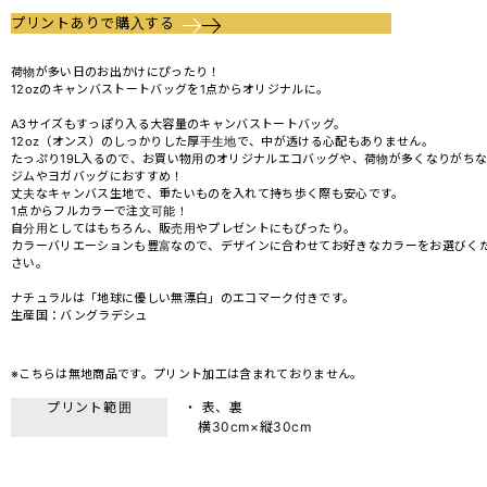
プリントありで購入する
荷物が多い日のお出かけにぴったり！
12ozのキャンバストートバッグを1点からオリジナルに。
A3サイズもすっぽり入る大容量のキャンバストートバッグ。
12oz（オンス）のしっかりした厚手生地で、中が透ける心配もありません。
たっぷり19L入るので、お買い物用のオリジナルエコバッグや、荷物が多くなりがち
ジムやヨガバッグにおすすめ！
丈夫なキャンバス生地で、重たいものを入れて持ち歩く際も安心です。
1点からフルカラーで注文可能！
自分用としてはもちろん、販売用やプレゼントにもぴったり。
カラーバリエーションも豊富なので、デザインに合わせてお好きなカラーをお選びく
さい。
ナチュラルは「地球に優しい無漂白」のエコマーク付きです。
生産国：バングラデシュ
※こちらは無地商品です。プリント加工は含まれておりません。
プリント範囲
・ 表、裏
横30cm×縦30cm