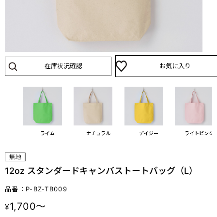
在庫状況確認
お気に入り
ブルー
ライム
ナチュラル
デイジー
ライトピンク
12oz スタンダードキャンバストートバッグ（L）
品番：P-BZ-TB009
1,700～
¥