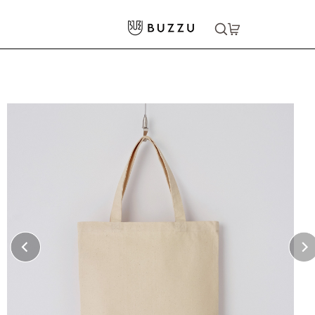
ホーム
>
バッグ・ポーチ
>
トートバッグ
>
12oz スタンダードキャンバストートバッグ（L）
大口注文をご希望の方はコチラ
大口注文はこちら