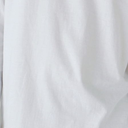
横
カラーを選ぶ
S
2,190
買い物かご
M
2,190
買い物かご
L
2,190
買い物かご