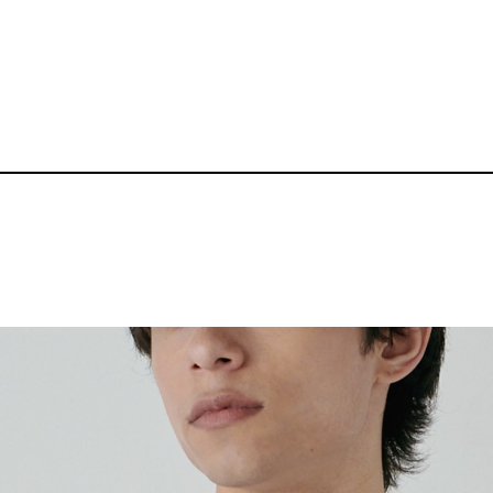
〈定番〉5.6oz 長
品番：P-BZ-TL001
2,190～
¥