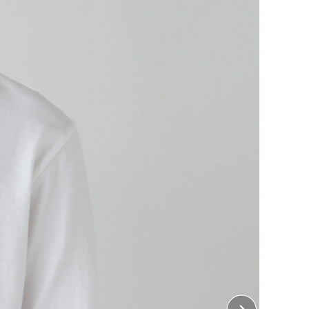
のコットン長袖Tシャツ。
と豊富なカラー展開で、一枚でもインナーでも着まわせ
ェアにも最適。
仕様、袖口はすっきりとしたリブなしデザイン。毛羽立
着用感を長くキープします。
ント加工は含まれておりません。
・ 左胸、右胸、襟下
10cm×縦10cm
・ 胸中央、背中中央
32cm×縦38cm
 左袖、右袖