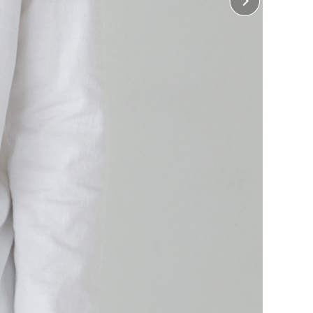
横10cm×縦10cm（ホワイトインクジェット、オンデ
マンド転写のみ）
・ 左長袖、右長袖
10cm×縦35cm（インクジェットのみ）
に入れる
に入れる
に入れる