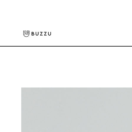
ホーム
>
Tシャツ（長袖）
>
〈定番〉5.6oz 長袖Tシャツ
大口注文をご希望の方はコチラ