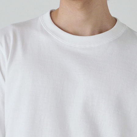
プリントありで購入する
オールシーズン楽しめる、定番
程よい厚みの5.6オンス生地
る万能アイテムです。
男女共通サイズで、チームウ
首元は丈夫なダブルステッチ
ちを抑えた生地が、心地よい
※こちらは無地商品です。プリ
プリント範囲
横
横
・