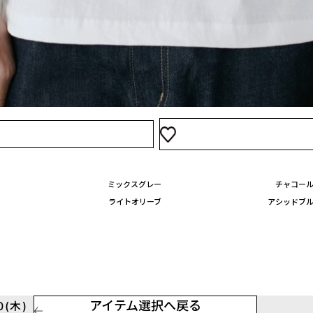
XL
2,190
買い物かご
2XL
2,260
買い物かご
ミックスグレー
チャコー
ライトオリーブ
アシッドブ
アイテム選択へ戻る
(木)