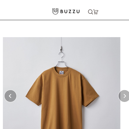
ホーム
>
Tシャツ（半袖）
>
［PROCLUB］6.5oz ヘビーTシャツ
大口注文をご希望の方はコチラ
大口注文はこちら