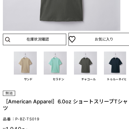
在庫状況確認
お気に入り
ーム
サンド
セラドン
チャコール
トゥルーネイビ
［American Apparel］6.0oz ショートスリーブTシャ
ツ
品番：P-BZ-TS019