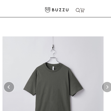
ホーム
>
Tシャツ（半袖）
>
［American Apparel］6.0oz ショートスリーブTシャツ
大口注文をご希望の方はコチラ
大口注文はこちら