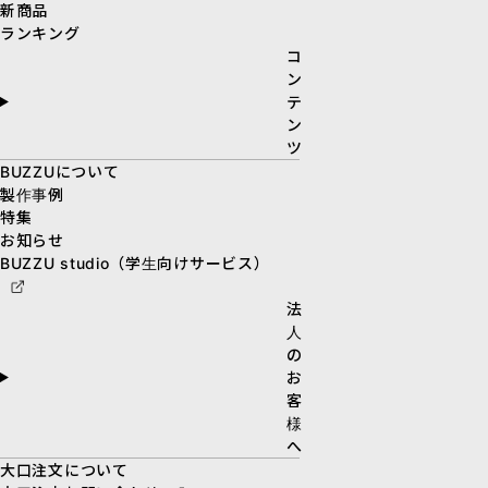
新商品
ランキング
コ
ン
テ
ン
ツ
BUZZUについて
製作事例
特集
お知らせ
BUZZU studio（学生向けサービス）
法
人
の
お
客
様
へ
大口注文について