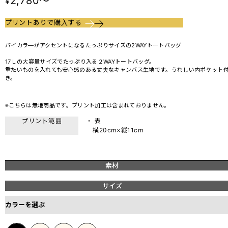
2,780～
¥
プリントありで購入する
バイカラ―がアクセントになるたっぷりサイズの2WAYトートバッグ
17Ｌの大容量サイズでたっぷり入る２WAYトートバッグ。
重たいものを入れても安心感のある丈夫なキャンバス生地です。うれしい内ポケット
き。
※こちらは無地商品です。プリント加工は含まれておりません。
プリント範囲
・ 表
横20cm×縦11cm
素材
サイズ
カラーを選ぶ