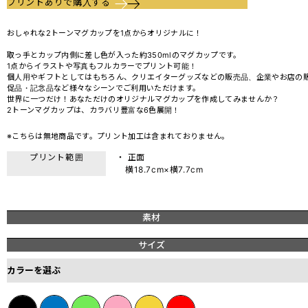
プリントありで購入する
おしゃれな2トーンマグカップを1点からオリジナルに！
取っ手とカップ内側に差し色が入った約350mlのマグカップです。
1点からイラストや写真もフルカラーでプリント可能！
個人用やギフトとしてはもちろん、クリエイターグッズなどの販売品、企業やお店の
促品・記念品など様々なシーンでご利用いただけます。
世界に一つだけ！あなただけのオリジナルマグカップを作成してみませんか？
2トーンマグカップは、カラバリ豊富な6色展開！
※こちらは無地商品です。プリント加工は含まれておりません。
プリント範囲
・ 正面
横18.7cm×横7.7cm
素材
サイズ
カラーを選ぶ