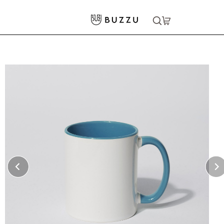
ホーム
>
キッチン・食器
>
カップ・グラス
>
2トーンマグカップ
大口注文をご希望の方はコチラ
大口注文はこちら