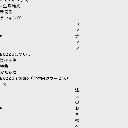
- 生活雑貨
新商品
ランキング
コ
ン
テ
ン
ツ
BUZZUについて
製作事例
特集
お知らせ
BUZZU studio（学生向けサービス）
法
人
の
お
客
様
へ