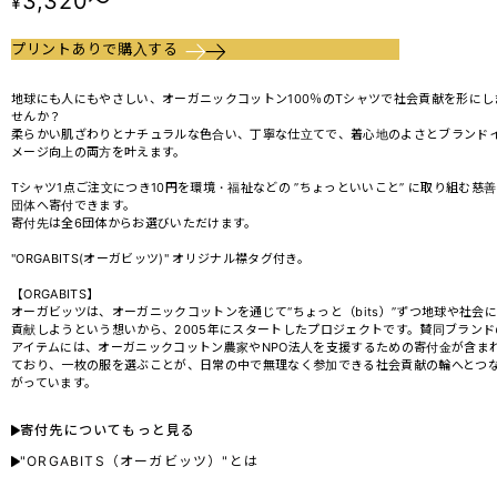
3,320～
¥
プリントありで購入する
地球にも人にもやさしい、オーガニックコットン100％のTシャツで社会貢献を形にし
せんか？
柔らかい肌ざわりとナチュラルな色合い、丁寧な仕立てで、着心地のよさとブランド
メージ向上の両方を叶えます。
Tシャツ1点ご注文につき10円を環境・福祉などの ”ちょっといいこと” に取り組む慈善
団体へ寄付できます。
寄付先は全6団体からお選びいただけます。
"ORGABITS(オーガビッツ)" オリジナル襟タグ付き。
【ORGABITS】
オーガビッツは、オーガニックコットンを通じて“ちょっと（bits）”ずつ地球や社会に
貢献しようという想いから、2005年にスタートしたプロジェクトです。賛同ブランド
アイテムには、オーガニックコットン農家やNPO法人を支援するための寄付金が含ま
ており、一枚の服を選ぶことが、日常の中で無理なく参加できる社会貢献の輪へとつ
がっています。
寄付先についてもっと見る
"ORGABITS（オーガビッツ）"とは