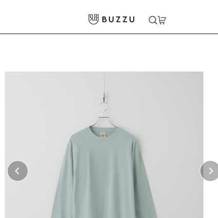
ホーム
>
Tシャツ（長袖）
>
〈寄付ができる〉5.3oz オーガニックコットン長袖Tシャツ（リブ有り）
大口注文をご希望の方はコチラ
大口注文はこちら