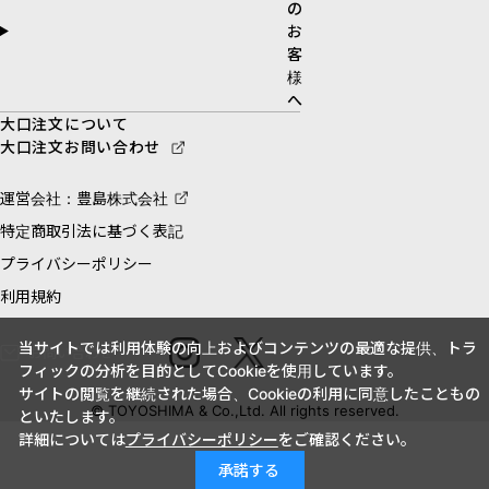
の
お
客
様
へ
大口注文について
大口注文お問い合わせ
運営会社：豊島株式会社
特定商取引法に基づく表記
プライバシーポリシー
利用規約
当サイトでは利用体験の向上およびコンテンツの最適な提供、トラ
お問い合わせ
フィックの分析を目的としてCookieを使用しています。
サイトの閲覧を継続された場合、Cookieの利用に同意したこともの
© TOYOSHIMA & Co.,Ltd. All rights reserved.
といたします。
詳細については
プライバシーポリシー
をご確認ください。
承諾する