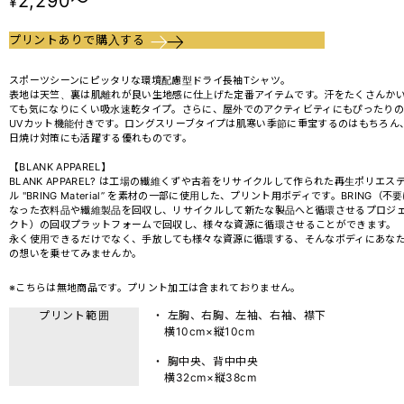
2,290～
¥
プリントありで購入する
スポーツシーンにピッタリな環境配慮型ドライ長袖Tシャツ。
表地は天竺、裏は肌離れが良い生地感に仕上げた定番アイテムです。汗をたくさんか
ても気になりにくい吸水速乾タイプ。さらに、屋外でのアクティビティにもぴったりの
UVカット機能付きです。ロングスリーブタイプは肌寒い季節に重宝するのはもちろん
日焼け対策にも活躍する優れものです。
【BLANK APPAREL】
BLANK APPAREL? は工場の繊維くずや古着をリサイクルして作られた再生ポリエス
ル "BRING Material” を素材の一部に使用した、プリント用ボディです。BRING（不
なった衣料品や繊維製品を回収し、リサイクルして新たな製品へと循環させるプロジ
クト）の回収プラットフォームで回収し、様々な資源に循環させることができます。
永く使用できるだけでなく、手放しても様々な資源に循環する、そんなボディにあな
の想いを乗せてみませんか。
※こちらは無地商品です。プリント加工は含まれておりません。
プリント範囲
・ 左胸、右胸、左袖、右袖、襟下
横10cm×縦10cm
・ 胸中央、背中中央
横32cm×縦38cm