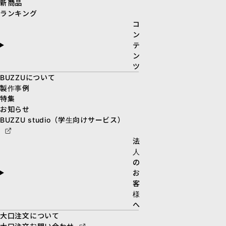
新商品
ランキング
コ
ン
テ
ン
ツ
BUZZUについて
製作事例
特集
お知らせ
BUZZU studio（学生向けサービス）
法
人
の
お
客
様
へ
大口注文について