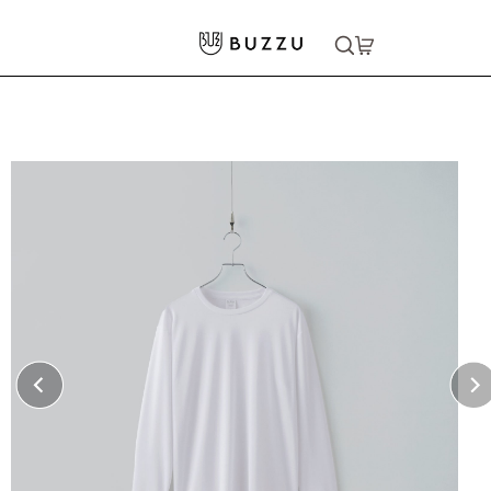
ホーム
>
Tシャツ（長袖）
>
［BLANK APPAREL］4.7oz ドライアクティブロングスリーブTシャツ
大口注文をご希望の方はコチラ
大口注文はこちら