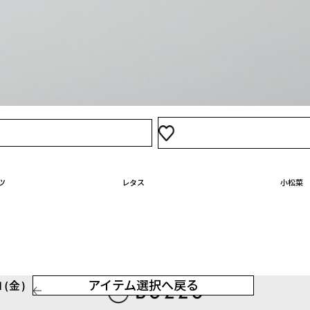
ツ
レタス
小松菜
アイテム選択へ戻る
(金)