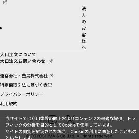
法
人
の
お
客
様
へ
大口注文について
大口注文お問い合わせ
運営会社：豊島株式会社
特定商取引法に基づく表記
プライバシーポリシー
利用規約
当サイトでは利用体験の向上およびコンテンツの最適な提供、トラ
お問い合わせ
フィックの分析を目的としてCookieを使用しています。
サイトの閲覧を継続された場合、Cookieの利用に同意したこともの
© TOYOSHIMA & Co.,Ltd. All rights reserved.
といたします。