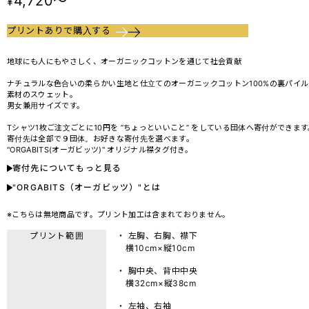
4,720～
¥
プリントありで購入する
地球にも人にもやさしく、オーガニックコットンを通じて社会貢献
ナチュラルな色合いの柔らかい生地と仕立てのオーガニックコットン100%の裏パイル
素材のスウェット。
男女兼用サイズです。
Tシャツ1枚ご注文ごとに10円を ”ちょっといいこと” をしている団体へ寄付ができます
寄付先は全部で９団体。お好きな寄付先を選べます。
"ORGABITS(オーガビッツ)" オリジナル襟タグ付き。
寄付先についてもっと見る
"ORGABITS（オーガビッツ）"とは
※こちらは無地商品です。プリント加工は含まれておりません。
プリント範囲
・ 左胸、右胸、襟下
横10cm×縦10cm
・ 胸中央、背中中央
横32cm×縦38cm
・ 左袖、右袖