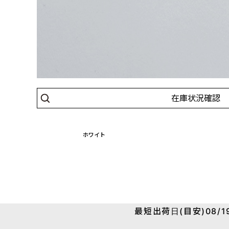
在庫状況確認
ホワイト
最短出荷日(目安)08/19