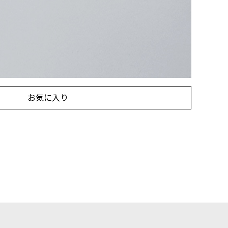
お気に入り