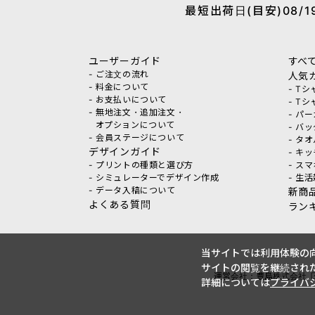
最短出荷日(目安)08/19
ユーザーガイド
すべ
- ご注文の流れ
人気
- 料金について
- T
- お支払いについて
- T
- 無地注文・追加注文・
- パ
オプションについて
- バ
- 会員ステージについて
- タ
デザインガイド
- キ
- プリントの種類と選び方
- ス
- シミュレーターでデザイン作成
- 生
- データ入稿について
新商
よくある質問
ラン
当サイトでは利用体験の向
サイトの閲覧を継続された
運営会社：豊島株式会社
詳細については
プライバ