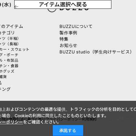
アイテム選択へ戻る
(水)
てのアイテム
BUZZUについて
カテゴリ
製作事例
シャツ（半袖）
特集
シャツ（長袖）
お知らせ
ーカー・スウェット
BUZZU studio（学生向けサービス）
ッグ・ポーチ
オル・布製品
ッチン・食器
マホグッズ
活雑貨
品
キング
上およびコンテンツの最適な提供、トラフィックの分析を目的としてCo
場合、Cookieの利用に同意したことものといたします。
お問い合わ
特定商取引法に基づく表記
プライバシーポリシー
利用規約
シーポリシー
をご確認ください。
承諾する