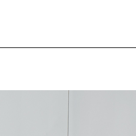
トバッグ（M）
8oz レギュラー
品番：P-BZ-TB016
1,490～
¥