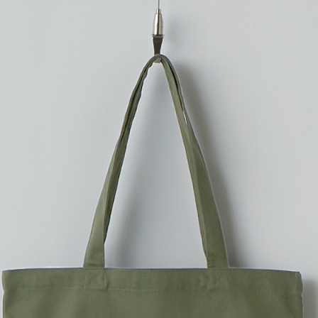
プリントありで購入する
8ozの生地でほど良い厚み！
A4サイズがすっきりしまえる
A4サイズの資料やファイルが
8ozと程よい厚みのキャンバ
く、ノートPCやタブレット端
オリジナルエコバッグや、通
ナチュラルはエコマーク認定
※こちらは無地商品です。プリ
プリント範囲
・
横
カラーを選ぶ