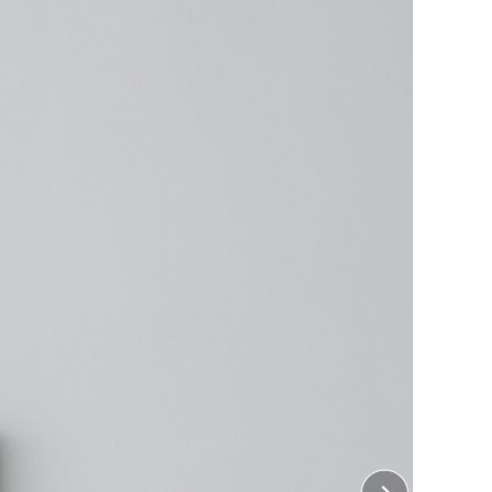
Mサイズのトートバッグをオリジナルに。
すっきりしまえる普段使いにも嬉しい容量の10L！
ス生地を使用していますので、中身が透けることもな
末、厚手の冊子など重い荷物の持ち運びにも最適。
勤・通学用のバッグにもおすすめです。
を受けています。
ント加工は含まれておりません。
 表、裏
25cm×縦23cm