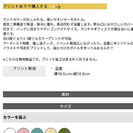
プリントありで購入する
マットカラーがおしゃれな、使いやすいサーモボトル。
真空二重構造で保温・保冷に優れ、季節問わず活躍します。飲み口にはやさしいカバ
付きで、バッグに収まりやすいコンパクトサイズ。ランチやオフィスでの普段使いに
適です。
360度ぐるりと1周フルカラープリントが可能。
アーティスト物販、推し活グッズ、イベント販促品にもぴったり。全面にオリジナル
イラストや写真をプリントして、自分だけのボトルを作ってみませんか？
※こちらは無地商品です。プリント加工は含まれておりません。
プリント範囲
・ 正面
横18.5cm×縦16.8cm
素材
サイズ
カラーを選ぶ