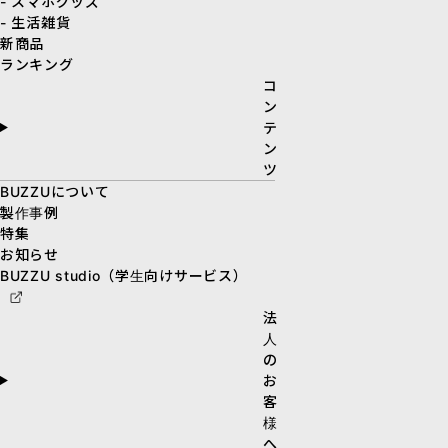
- スマホグッズ
- 生活雑貨
新商品
ランキング
コ
ン
テ
ン
ツ
BUZZUについて
製作事例
特集
お知らせ
BUZZU studio（学生向けサービス）
法
人
の
お
客
様
へ