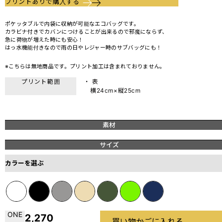
プリントありで購入する
ポケッタブルで内袋に収納が可能なエコバッグです。
カラビナ付きでカバンにつけることが出来るので邪魔にならず、
急に荷物が増えた時にも安心！
はっ水機能付きなので雨の日やレジャー時のサブバッグにも！
※こちらは無地商品です。プリント加工は含まれておりません。
プリント範囲
・ 表
横24cm×縦25cm
素材
サイズ
カラーを選ぶ
ONE
2,270
買い物かごに入れる