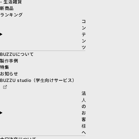
- 生活雑貨
新商品
ランキング
コ
ン
テ
ン
ツ
BUZZUについて
製作事例
特集
お知らせ
BUZZU studio（学生向けサービス）
法
人
の
お
客
様
へ