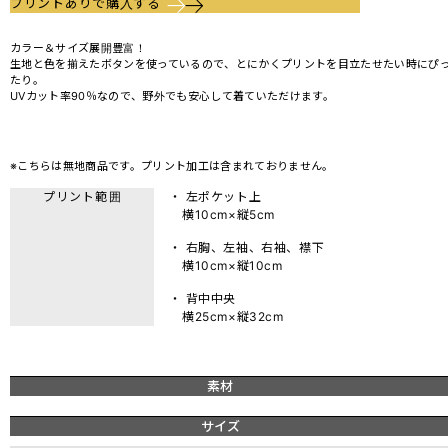
プリントありで購入する
カラー＆サイズ展開豊富！
生地と色を揃えたボタンを使っているので、とにかくプリントを目立たせたい時にぴ
たり。
UVカット率90％なので、野外でも安心して着ていただけます。
※こちらは無地商品です。プリント加工は含まれておりません。
プリント範囲
・ 左ポケット上
横10cm×縦5cm
・ 右胸、左袖、右袖、襟下
横10cm×縦10cm
・ 背中中央
横25cm×縦32cm
素材
サイズ