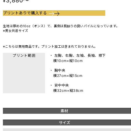
3,880～
¥
プリントありで購入する
生地は厚めの10oz（オンス）で、裏側は肌触りの良いパイルになっています。
※男女共通サイズ
※こちらは無地商品です。プリント加工は含まれておりません。
プリント範囲
・ 左胸、右胸、左袖、長袖、襟下
横10cm×縦10cm
・ 胸中央
横27cm×縦15cm
・ 背中中央
横32cm×縦38cm
素材
サイズ