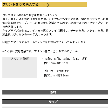
プリントありで購入する
ポリエステル100%の吸水速乾ドライTシャツ！
薄く、軽く、速乾性に優れた素材は、汗をかいてもすぐに乾き、常にサラサラとした
適な着心地をキープ。さらに紫外線を低減させるので、夏の野外でのアクティブシーン
で大活躍します。
キッズサイズから4XLサイズまで幅広いサイズ展開で、チーム全員、スタッフ全員、
族全員にぴったりの一枚が見つかります。
団結力がアップするチームTシャツをお揃いでつくってみませんか？
※こちらは無地商品です。プリント加工は含まれておりません。
プリント範囲
・ 左胸、右胸、左袖、右袖、襟下
横10cm×縦10cm
・ 胸中央、背中中央
横32cm×縦38cm
素材
サイズ