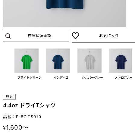
在庫状況確認
お気に入り
ブルー
ブライトグリーン
インディゴ
シルバーグレー
メトロブルー
4.4oz ドライTシャツ
品番：P-BZ-TS010
1,600～
¥