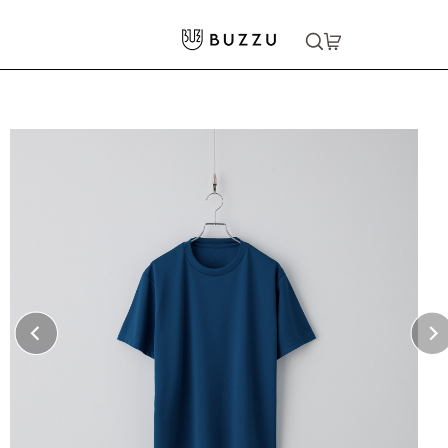
ホーム
>
Tシャツ（半袖）
>
4.4oz ドライTシャツ
大口注文をご希望の方はコチラ
大口注文はこちら