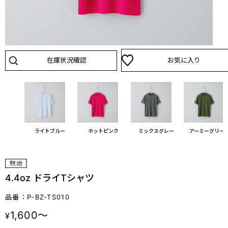
在庫状況確認
お気に入り
ブルー
ライトブルー
ホットピンク
ミックスグレー
アーミーグリー
4.4oz ドライTシャツ
品番：P-BZ-TS010
1,600～
¥