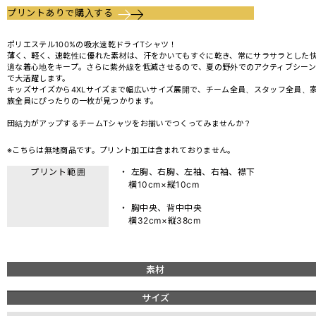
プリントありで購入する
ポリエステル100%の吸水速乾ドライTシャツ！
薄く、軽く、速乾性に優れた素材は、汗をかいてもすぐに乾き、常にサラサラとした
適な着心地をキープ。さらに紫外線を低減させるので、夏の野外でのアクティブシーン
で大活躍します。
キッズサイズから4XLサイズまで幅広いサイズ展開で、チーム全員、スタッフ全員、
族全員にぴったりの一枚が見つかります。
団結力がアップするチームTシャツをお揃いでつくってみませんか？
※こちらは無地商品です。プリント加工は含まれておりません。
プリント範囲
・ 左胸、右胸、左袖、右袖、襟下
横10cm×縦10cm
・ 胸中央、背中中央
横32cm×縦38cm
素材
サイズ