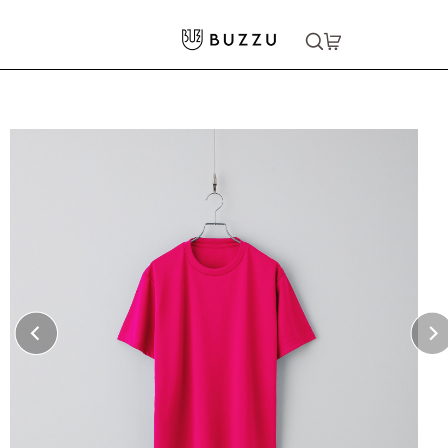
ホーム
>
Tシャツ（半袖）
>
4.4oz ドライTシャツ
大口注文をご希望の方はコチラ
大口注文はこちら