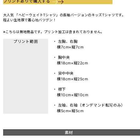
プリントありで購入する
大人気 「ヘビーウェイトTシャツ」の長袖バージョンのキッズTシャツです。
程よい生地厚で着心地バツグン！
※こちらは無地商品です。プリント加工は含まれておりません。
プリント範囲
・ 左胸、右胸
横7cm×縦7cm
・ 胸中央
横18cm×縦22cm
・ 背中中央
横18cm×縦25cm
・ 襟下
横10cm×縦10cm
・ 左袖、右袖（オンデマンド転写のみ）
横5cm×縦5cm
素材