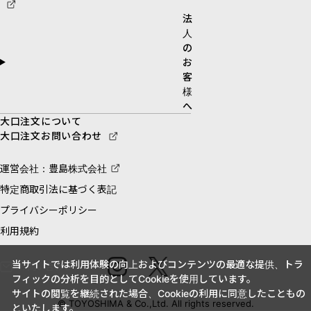
法
人
の
お
客
様
へ
大口注文について
大口注文お問い合わせ
運営会社：豊島株式会社
特定商取引法に基づく表記
プライバシーポリシー
利用規約
当サイトでは利用体験の向上およびコンテンツの最適な提供、トラ
お問い合わせ
フィックの分析を目的としてCookieを使用しています。
サイトの閲覧を継続された場合、Cookieの利用に同意したこともの
© TOYOSHIMA & Co.,Ltd. All rights reserved.
といたします。