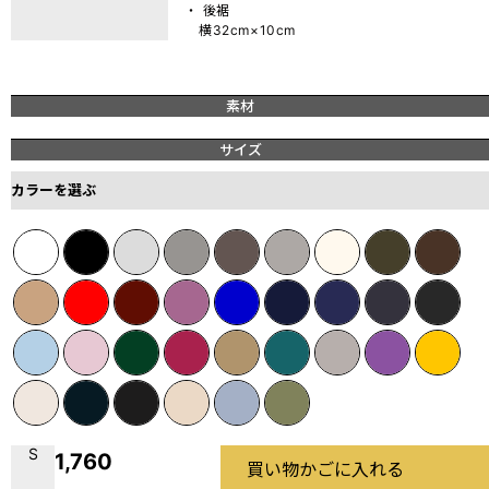
・ 後裾
横32cm×10cm
素材
サイズ
カラーを選ぶ
S
1,760
買い物かごに入れる