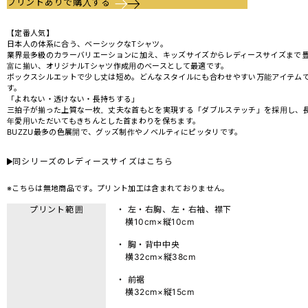
プリントありで購入する
【定番人気】
日本人の体系に合う、ベーシックなTシャツ。
業界最多級のカラーバリエーションに加え、キッズサイズからレディースサイズまで
富に揃い、オリジナルTシャツ作成用のベースとして最適です。
ボックスシルエットで少し丈は短め。どんなスタイルにも合わせやすい万能アイテム
す。
「よれない・透けない・長持ちする」
三拍子が揃った上質な一枚。丈夫な首もとを実現する「ダブルステッチ」を採用し、
年愛用いただいてもきちんとした首まわりを保ちます。
BUZZU最多の色展開で、グッズ制作やノベルティにピッタリです。
同シリーズのレディースサイズはこちら
※こちらは無地商品です。プリント加工は含まれておりません。
プリント範囲
・ 左・右胸、左・右袖、襟下
横10cm×縦10cm
・ 胸・背中中央
横32cm×縦38cm
・ 前裾
横32cm×縦15cm