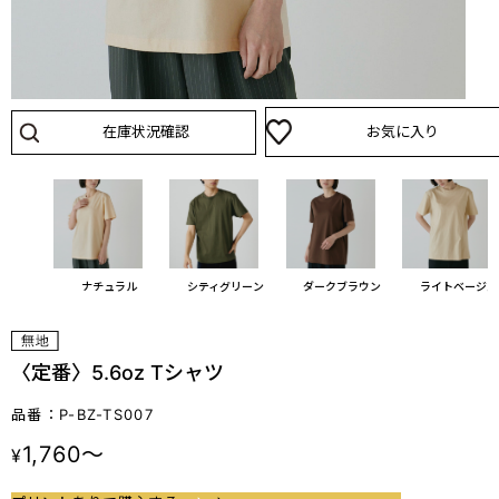
在庫状況確認
お気に入り
グレー
ナチュラル
シティグリーン
ダークブラウン
ライトベージュ
〈定番〉5.6oz Tシャツ
品番：P-BZ-TS007
1,760～
¥