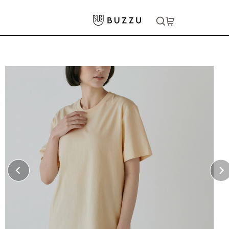
ホーム
>
Tシャツ（半袖）
>
〈定番〉5.6oz Tシャツ
大口注文をご希望の方はコチラ
大口注文はこちら