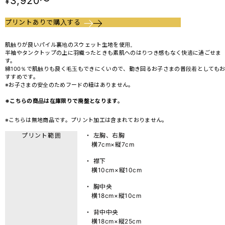
3,920～
¥
プリントありで購入する
肌触りが良いパイル裏地のスウェット生地を使用。
半袖やタンクトップの上に羽織ったときも素肌へのはりつき感もなく快適に過ごせま
す。
綿100％で肌触りも良く毛玉もできにくいので、動き回るお子さまの普段着としても
すすめです。
※お子さまの安全のためフードの紐はありません。
※こちらの商品は在庫限りで廃盤となります。
※こちらは無地商品です。プリント加工は含まれておりません。
プリント範囲
・ 左胸、右胸
横7cm×縦7cm
・ 襟下
横10cm×縦10cm
・ 胸中央
横18cm×縦10cm
・ 背中中央
横18cm×縦25cm