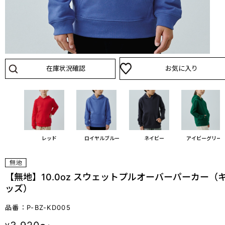
在庫状況確認
お気に入り
プル
レッド
ロイヤルブルー
ネイビー
アイビーグリー
【無地】10.0oz スウェットプルオーバーパーカー（
ッズ）
品番：P-BZ-KD005