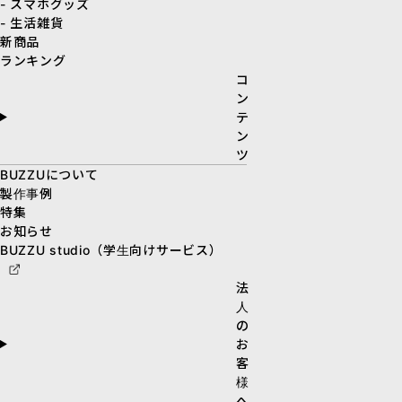
- スマホグッズ
- 生活雑貨
新商品
ランキング
コ
ン
テ
ン
ツ
BUZZUについて
製作事例
特集
お知らせ
BUZZU studio（学生向けサービス）
法
人
の
お
客
様
へ