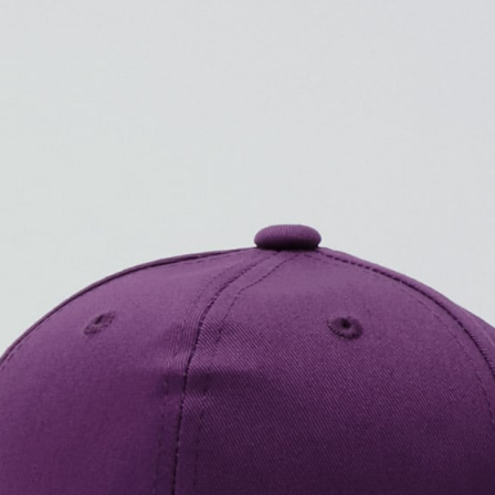
プリントありで購入する
コットンツイルキャップの定
豊富なカラーバリエーションで
アイテム。
※こちらは無地商品です。プリ
プリント範囲
・
横
カラーを選ぶ