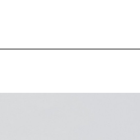
クラブキャップ
品番：P-BZ-CP001
1,660～
¥