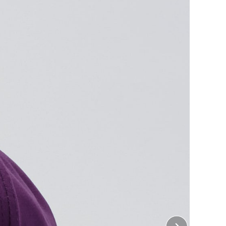
番。
、Tシャツなどウェアとのコーディネートもしやすい
ント加工は含まれておりません。
 正面
12cm×縦6cm