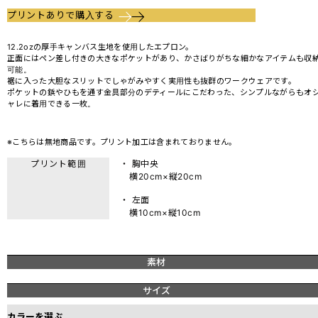
プリントありで購入する
12.2ozの厚手キャンバス生地を使用したエプロン。
正面にはペン差し付きの大きなポケットがあり、かさばりがちな細かなアイテムも収
可能。
裾に入った大胆なスリットでしゃがみやすく実用性も抜群のワークウェアです。
ポケットの鋲やひもを通す金具部分のデティールにこだわった、シンプルながらもオ
ャレに着用できる一枚。
※こちらは無地商品です。プリント加工は含まれておりません。
プリント範囲
・ 胸中央
横20cm×縦20cm
・ 左面
横10cm×縦10cm
素材
サイズ
カラーを選ぶ