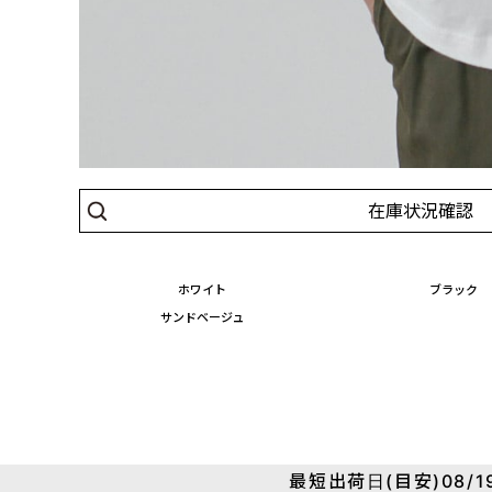
在庫状況確認
ホワイト
ブラック
サンドベージュ
最短出荷日(目安)08/19