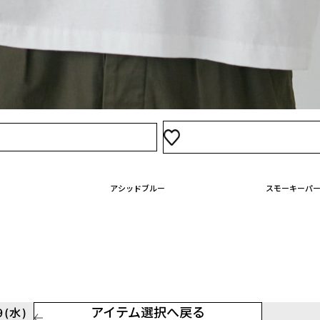
アシッドブルー
スモーキーパ
アイテム選択へ戻る
(水)