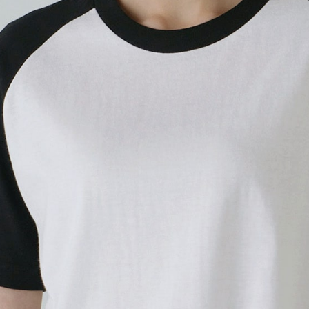
プリントありで購入する
スポーツにもカジュアルにも、
一般的なTシャツとは異なり、
るため、肩回りを動かしやす
です。
※こちらは無地商品です。プリ
プリント範囲
・
・
カラーを選ぶ