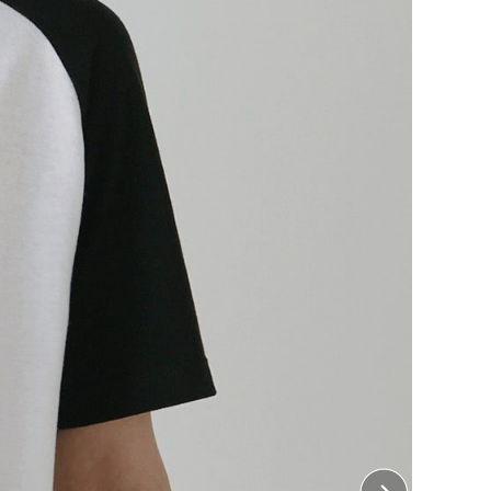
幅広いシーンで活躍するラグランTシャツ。
肩から袖下にかけて一体っとなった生地で作られてい
いのが特徴です。イベントやチームウェアにもおすすめ
ント加工は含まれておりません。
・ 左胸、右胸、左袖、右袖、襟下
 横10cm×縦10cm
・ 胸中央、背中中央
 横32cm×縦38cm