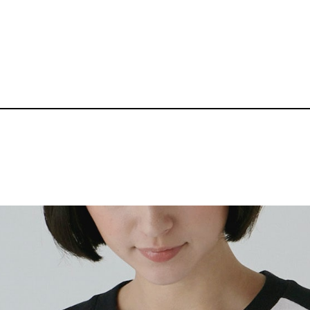
5.6oz ヘビーウ
品番：P-BZ-TS005
1,870～
¥