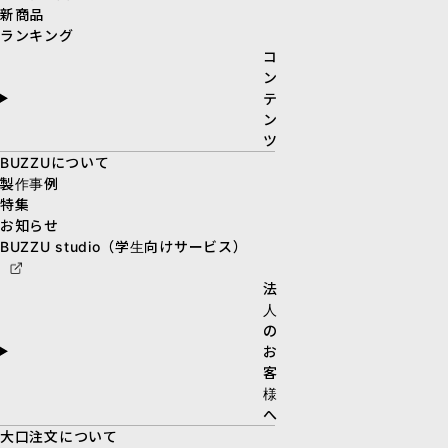
新商品
ランキング
コ
ン
テ
ン
ツ
BUZZUについて
製作事例
特集
お知らせ
BUZZU studio（学生向けサービス）
法
人
の
お
客
様
へ
大口注文について