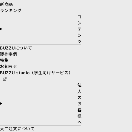
新商品
ランキング
コ
ン
テ
ン
ツ
BUZZUについて
製作事例
特集
お知らせ
BUZZU studio（学生向けサービス）
法
人
の
お
客
様
へ
大口注文について