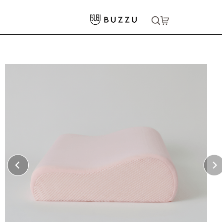
ホーム
>
寝具
>
枕
大口注文をご希望の方はコチラ
大口注文はこちら