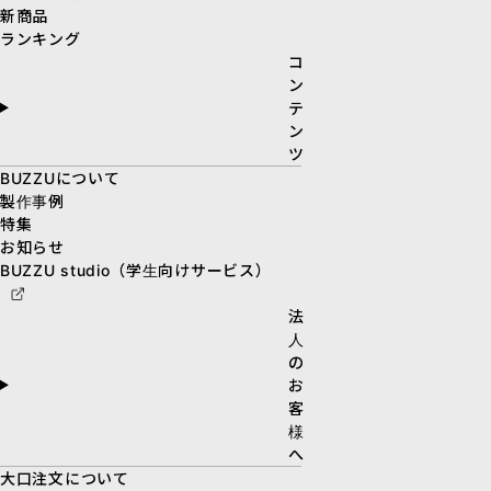
新商品
ランキング
コ
ン
テ
ン
ツ
BUZZUについて
製作事例
特集
お知らせ
BUZZU studio（学生向けサービス）
法
人
の
お
客
様
へ
大口注文について