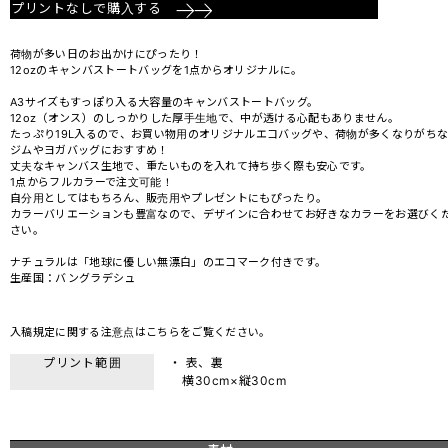
プリントなしで購入する
荷物が多い日のお出かけにぴったり！
12ozのキャンバストートバッグを1点からオリジナルに。
A3サイズもすっぽり入る大容量のキャンバストートバッグ。
12oz（オンス）のしっかりした厚手生地で、中が透ける心配もありません。
たっぷり19L入るので、お買い物用のオリジナルエコバッグや、荷物が多くなりがち
ジムやヨガバッグにおすすめ！
丈夫なキャンバス生地で、重たいものを入れて持ち歩く際も安心です。
1点からフルカラーで注文可能！
自分用としてはもちろん、販売用やプレゼントにもぴったり。
カラーバリエーションも豊富なので、デザインに合わせてお好きなカラーをお選びく
さい。
ナチュラルは「地球に優しい無漂白」のエコマーク付きです。
生産国：バングラデシュ
入稿規定に関する注意点は
こちら
をご覧ください。
プリント範囲
・ 表、裏
横30cm×縦30cm