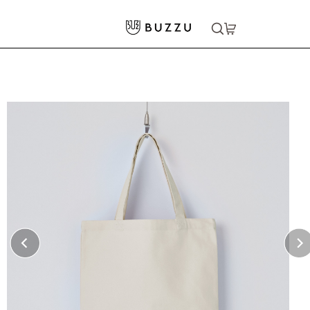
ホーム
>
バッグ・ポーチ
>
トートバッグ
>
12oz スタンダードキャンバストートバッグ（L）
大口注文をご希望の方はコチラ
大口注文はこちら