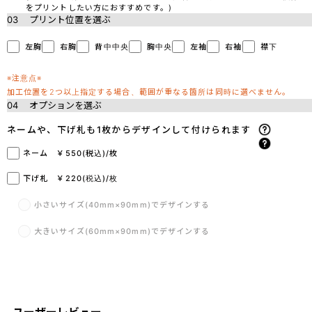
をプリントしたい方におすすめです。)
03
プリント位置を選ぶ
左胸
右胸
背中中央
胸中央
左袖
右袖
襟下
※注意点※
加工位置を2つ以上指定する場合、範囲が重なる箇所は同時に選べません。
04
オプションを選ぶ
ネームや、下げ札も1枚からデザインして付けられます
ネーム ￥550(税込)/枚
下げ札 ￥220(税込)/枚
小さいサイズ(40mm×90mm)でデザインする
大きいサイズ(60mm×90mm)でデザインする