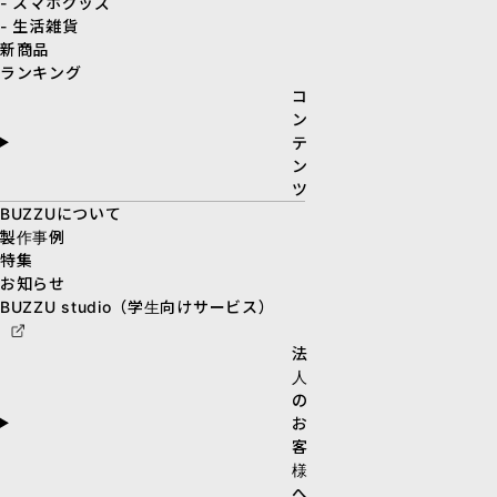
- スマホグッズ
- 生活雑貨
新商品
ランキング
コ
ン
テ
ン
ツ
BUZZUについて
製作事例
特集
お知らせ
BUZZU studio（学生向けサービス）
法
人
の
お
客
様
へ