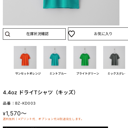
在庫状況確認
お気に入り
グリーン
サンセットオレンジ
ミントブルー
ブライトグリーン
ミックスグレー
4.4oz ドライTシャツ（キッズ）
品番：BZ-KD003
1,570～
¥
送料無料丨※プリント代、オプション代は別途発生します。