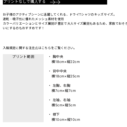
プリントなしで購入する
お子様のアクティブシーンに活躍してくれる、ドライTシャツのキッズサイズ。
速乾・吸汗性に優れたメッシュ素材を使用
カラーバリエーションとサイズ展開が豊富で大人サイズ展開もあるため、家族でおそ
いにするのもおすすめです！
入稿規定に関する注意点は
こちら
をご覧ください。
プリント範囲
・ 胸中央
横18cm×縦22cm
・ 背中中央
横18cm×縦25cm
・ 左胸、右胸
横7cm×縦7cm
・ 左袖、右袖
横5cm×縦5cm
・ 襟下
横10cm×縦10cm