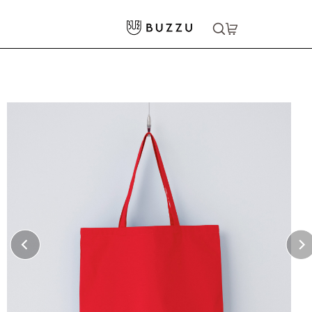
ホーム
>
バッグ・ポーチ
>
トートバッグ
>
12oz スタンダードキャンバストートバッグ（M）
大口注文をご希望の方はコチラ
大口注文はこちら