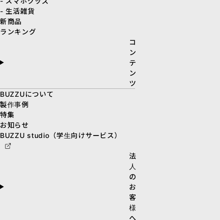
- スマホグッズ
- 生活雑貨
新商品
ランキング
コ
ン
テ
ン
ツ
BUZZUについて
製作事例
特集
お知らせ
BUZZU studio（学生向けサービス）
法
人
の
お
客
様
へ