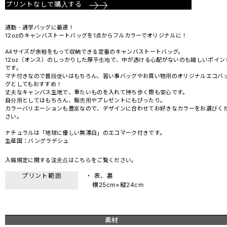
プリントなしで購入する
通勤・通学バッグに最適！
12ozのキャンバストートバッグを1点からフルカラーでオリジナルに！
A4サイズが余裕をもって収納できる定番のキャンバストートバッグ。
12oz（オンス）のしっかりした厚手生地で、中が透ける心配がないのも嬉しいポイン
です。
マチ付きなので普段使いはもちろん、習い事バッグやお買い物用のオリジナルエコバ
グとしてもおすすめ！
丈夫なキャンバス生地で、重たいものを入れて持ち歩く際も安心です。
自分用としてはもちろん、販売用やプレゼントにもぴったり。
カラーバリエーションも豊富なので、デザインに合わせてお好きなカラーをお選びく
さい。
ナチュラルは「地球に優しい無漂白」のエコマーク付きです。
生産国：バングラデシュ
入稿規定に関する注意点は
こちら
をご覧ください。
プリント範囲
・ 表、裏
横25cm×縦24cm
素材