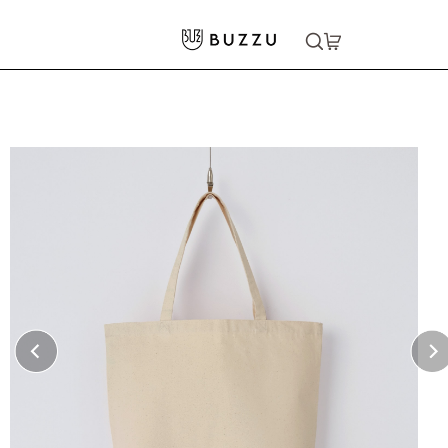
ホーム
>
バッグ・ポーチ
>
トートバッグ
>
12oz スタンダードキャンバストートバッグ（M）
大口注文をご希望の方はコチラ
大口注文はこちら