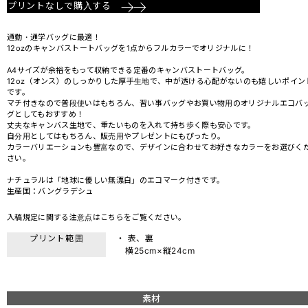
プリントなしで購入する
通勤・通学バッグに最適！
12ozのキャンバストートバッグを1点からフルカラーでオリジナルに！
A4サイズが余裕をもって収納できる定番のキャンバストートバッグ。
12oz（オンス）のしっかりした厚手生地で、中が透ける心配がないのも嬉しいポイン
です。
マチ付きなので普段使いはもちろん、習い事バッグやお買い物用のオリジナルエコバ
グとしてもおすすめ！
丈夫なキャンバス生地で、重たいものを入れて持ち歩く際も安心です。
自分用としてはもちろん、販売用やプレゼントにもぴったり。
カラーバリエーションも豊富なので、デザインに合わせてお好きなカラーをお選びく
さい。
ナチュラルは「地球に優しい無漂白」のエコマーク付きです。
生産国：バングラデシュ
入稿規定に関する注意点は
こちら
をご覧ください。
プリント範囲
・ 表、裏
横25cm×縦24cm
素材