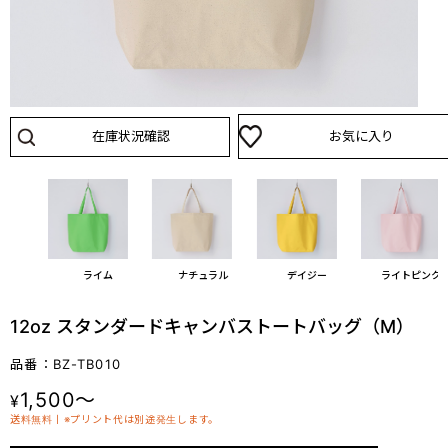
在庫状況確認
お気に入り
ブルー
ライム
ナチュラル
デイジー
ライトピンク
12oz スタンダードキャンバストートバッグ（M）
品番：BZ-TB010
1,500～
¥
送料無料丨※プリント代は別途発生します。