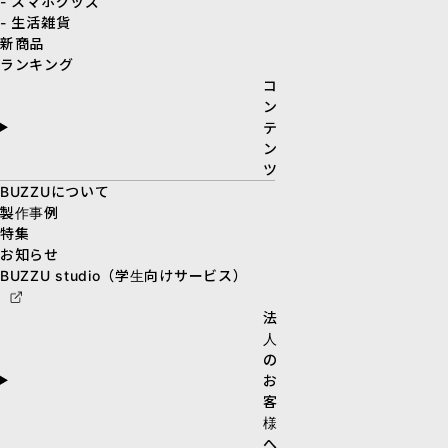
- スマホグッズ
- 生活雑貨
新商品
ランキング
コ
ン
テ
ン
ツ
BUZZUについて
製作事例
特集
お知らせ
BUZZU studio（学生向けサービス）
法
人
の
お
客
様
へ