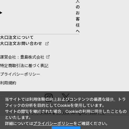
人
の
お
客
様
へ
大口注文について
大口注文お問い合わせ
運営会社：豊島株式会社
特定商取引法に基づく表記
プライバシーポリシー
利用規約
お問い合わせ
当サイトでは利用体験の向上およびコンテンツの最適な提供、トラ
フィックの分析を目的としてCookieを使用しています。
サイトの閲覧を継続された場合、Cookieの利用に同意したこともの
© TOYOSHIMA & Co.,Ltd. All rights reserved.
といたします。
詳細については
プライバシーポリシー
をご確認ください。