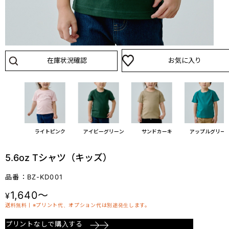
在庫状況確認
お気に入り
ブルー
ライトピンク
アイビーグリーン
サンドカーキ
アップルグリー
5.6oz Tシャツ（キッズ）
品番：BZ-KD001
1,640～
¥
送料無料丨※プリント代、オプション代は別途発生します。
プリントなしで購入する