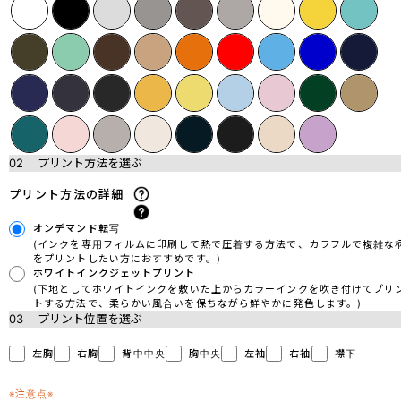
02
プリント方法を選ぶ
プリント方法の詳細
オンデマンド転写
(インクを専用フィルムに印刷して熱で圧着する方法で、カラフルで複雑な
をプリントしたい方におすすめです。)
ホワイトインクジェットプリント
(下地としてホワイトインクを敷いた上からカラーインクを吹き付けてプリ
トする方法で、柔らかい風合いを保ちながら鮮やかに発色します。)
03
プリント位置を選ぶ
左胸
右胸
背中中央
胸中央
左袖
右袖
襟下
※注意点※