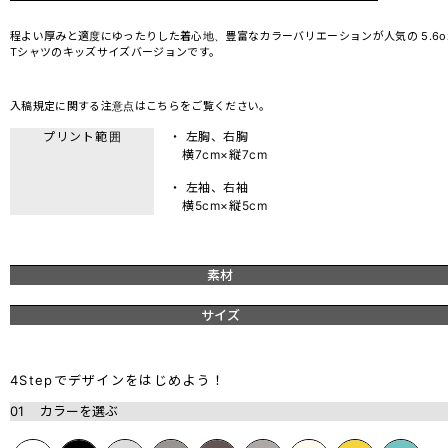
程よい厚みと適度にゆったりした着心地、豊富なカラーバリエーションが人気の 5.6o
Tシャツのキッズサイズバージョンです。
入稿規定に関する注意点は
こちら
をご覧ください。
プリント範囲
・ 左胸、右胸
横7cm×縦7cm
・ 左袖、右袖
横5cm×縦5cm
素材
サイズ
4Stepでデザインをはじめよう！
01
カラーを選ぶ