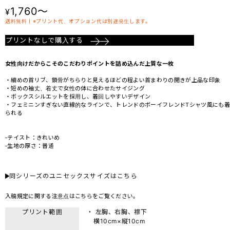
1,760～
¥
送料無料丨※プリント代、オプション代は別途発生します。
プリントなしで購入する
女性向けだからこそのこだわりポイントを詰め込んだ上質な一枚
・細めの首リブ、鎖骨がちらりと見えるほどの程よい首まわりの開きが上品な印象
・短めの袖丈、着丈で女性の体に合わせたサイジング
・ボックスシルエットを採用し、着回しやすいデザイン
・フェミニンすぎない直線的なラインで、トレンドのボーイフレンドTシャツ風にも着
られる
‐テイスト：きれいめ
‐生地の厚さ：普通
同シリーズのユニセックスサイズはこちら
入稿規定に関する注意点は
こちら
をご覧ください。
プリント範囲
・ 左胸、右胸、襟下
横10cm×縦10cm