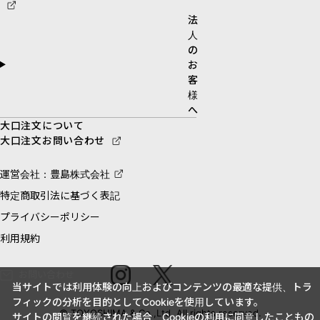
法
人
の
お
客
様
へ
大口注文について
大口注文お問い合わせ
運営会社：豊島株式会社
特定商取引法に基づく表記
プライバシーポリシー
利用規約
お問い合わせ
当サイトでは利用体験の向上およびコンテンツの最適な提供、トラ
フィックの分析を目的としてCookieを使用しています。
© TOYOSHIMA & Co.,Ltd. All rights reserved.
サイトの閲覧を継続された場合、Cookieの利用に同意したこともの