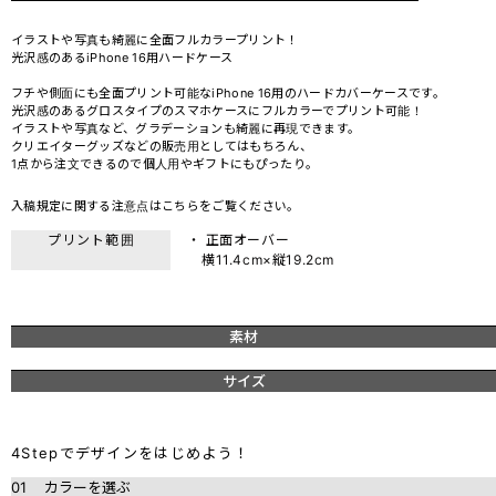
イラストや写真も綺麗に全面フルカラープリント！
光沢感のあるiPhone 16用ハードケース
フチや側面にも全面プリント可能なiPhone 16用のハードカバーケースです。
光沢感のあるグロスタイプのスマホケースにフルカラーでプリント可能！
イラストや写真など、グラデーションも綺麗に再現できます。
クリエイターグッズなどの販売用としてはもちろん、
1点から注文できるので個人用やギフトにもぴったり。
入稿規定に関する注意点は
こちら
をご覧ください。
プリント範囲
・ 正面オーバー
横11.4cm×縦19.2cm
素材
サイズ
4Stepでデザインをはじめよう！
01
カラーを選ぶ