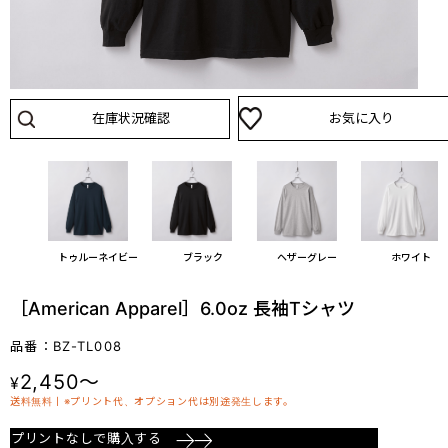
在庫状況確認
お気に入り
ドン
トゥルーネイビー
ブラック
ヘザーグレー
ホワイト
［American Apparel］6.0oz 長袖Tシャツ
品番：BZ-TL008
2,450～
¥
送料無料丨※プリント代、オプション代は別途発生します。
プリントなしで購入する