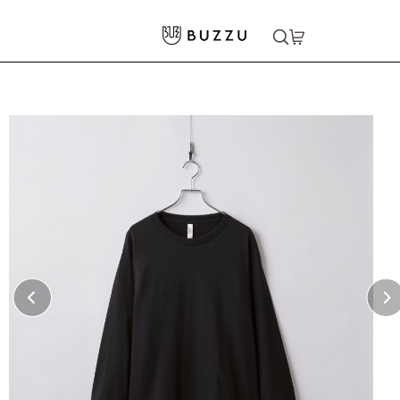
ホーム
>
Tシャツ（長袖）
>
［American Apparel］6.0oz 長袖Tシャツ
大口注文をご希望の方はコチラ
大口注文はこちら