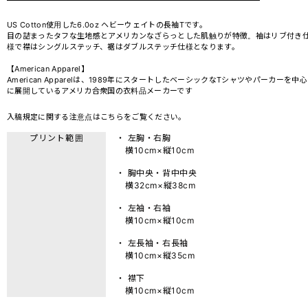
US Cotton使用した6.0oz ヘビーウェイトの長袖Tです。
目の詰まったタフな生地感とアメリカンなざらっとした肌触りが特徴。袖はリブ付き
様で襟はシングルステッチ、裾はダブルステッチ仕様となります。
【American Apparel】
American Apparelは、1989年にスタートしたベーシックなTシャツやパーカーを中心
に展開しているアメリカ合衆国の衣料品メーカーです
入稿規定に関する注意点は
こちら
をご覧ください。
プリント範囲
・ 左胸・右胸
横10cm×縦10cm
・ 胸中央・背中中央
横32cm×縦38cm
・ 左袖・右袖
横10cm×縦10cm
・ 左長袖・右長袖
横10cm×縦35cm
・ 襟下
横10cm×縦10cm