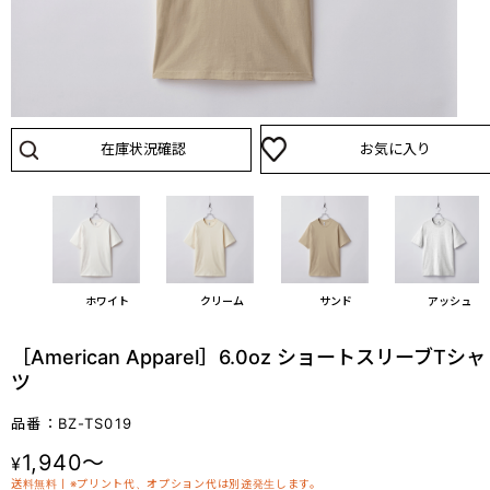
在庫状況確認
お気に入り
ホワイト
クリーム
サンド
アッシュ
［American Apparel］6.0oz ショートスリーブTシャ
ツ
品番：BZ-TS019
1,940～
¥
送料無料丨※プリント代、オプション代は別途発生します。