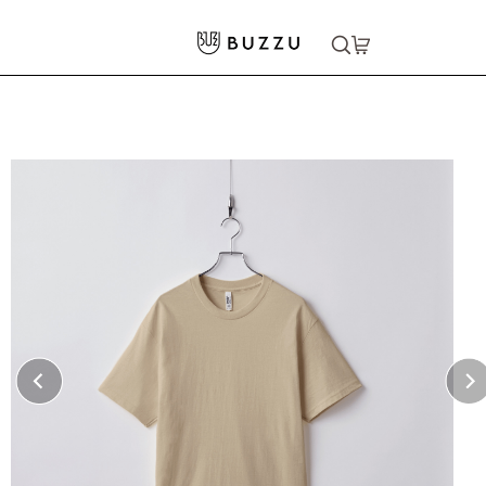
ホーム
>
Tシャツ（半袖）
>
［American Apparel］6.0oz ショートスリーブTシャツ
大口注文をご希望の方はコチラ
大口注文はこちら