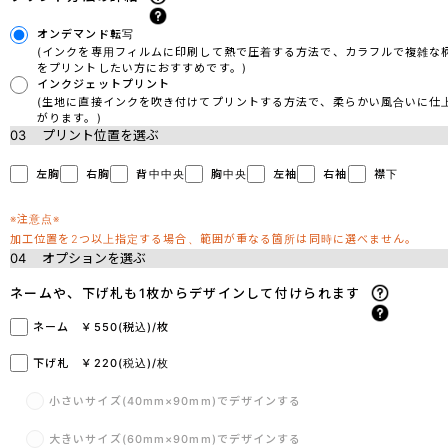
オンデマンド転写
(インクを専用フィルムに印刷して熱で圧着する方法で、カラフルで複雑な
をプリントしたい方におすすめです。)
インクジェットプリント
(生地に直接インクを吹き付けてプリントする方法で、柔らかい風合いに仕
がります。)
03
プリント位置を選ぶ
左胸
右胸
背中中央
胸中央
左袖
右袖
襟下
※注意点※
加工位置を2つ以上指定する場合、範囲が重なる箇所は同時に選べません。
04
オプションを選ぶ
ネームや、下げ札も1枚からデザインして付けられます
ネーム ￥550(税込)/枚
下げ札 ￥220(税込)/枚
小さいサイズ(40mm×90mm)でデザインする
大きいサイズ(60mm×90mm)でデザインする