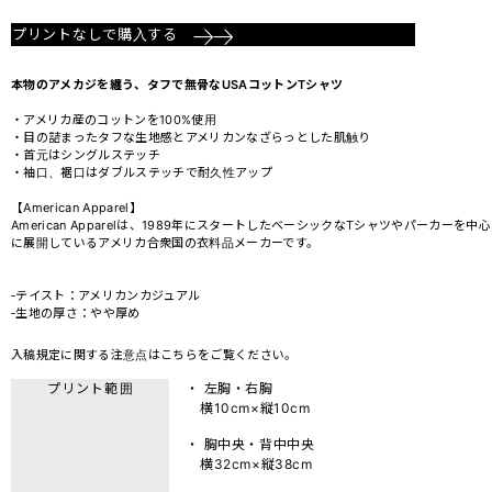
プリントなしで購入する
本物のアメカジを纏う、タフで無骨なUSAコットンTシャツ
・アメリカ産のコットンを100%使用
・目の詰まったタフな生地感とアメリカンなざらっとした肌触り
・首元はシングルステッチ
・袖口、裾口はダブルステッチで耐久性アップ
【American Apparel】
American Apparelは、1989年にスタートしたベーシックなTシャツやパーカーを中心
に展開しているアメリカ合衆国の衣料品メーカーです。
‐テイスト：アメリカンカジュアル
‐生地の厚さ：やや厚め
入稿規定に関する注意点は
こちら
をご覧ください。
プリント範囲
・ 左胸・右胸
横10cm×縦10cm
・ 胸中央・背中中央
横32cm×縦38cm