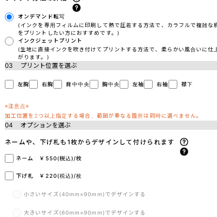
オンデマンド転写
(インクを専用フィルムに印刷して熱で圧着する方法で、カラフルで複雑な
をプリントしたい方におすすめです。)
インクジェットプリント
(生地に直接インクを吹き付けてプリントする方法で、柔らかい風合いに仕
がります。)
03
プリント位置を選ぶ
左胸
右胸
背中中央
胸中央
左袖
右袖
襟下
※注意点※
加工位置を2つ以上指定する場合、範囲が重なる箇所は同時に選べません。
04
オプションを選ぶ
ネームや、下げ札も1枚からデザインして付けられます
ネーム ￥550(税込)/枚
下げ札 ￥220(税込)/枚
小さいサイズ(40mm×90mm)でデザインする
大きいサイズ(60mm×90mm)でデザインする