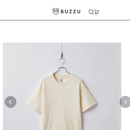
ホーム
>
Tシャツ（半袖）
>
［American Apparel］6.0oz ショートスリーブTシャツ
大口注文をご希望の方はコチラ
大口注文はこちら