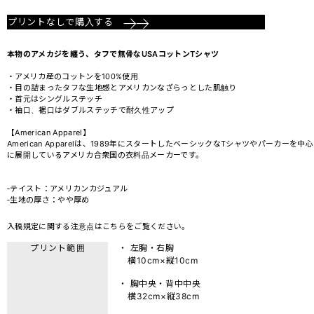
プリントなしで購入する
本物のアメカジを纏う、タフで無骨なUSAコットンTシャツ
・アメリカ産のコットンを100%使用
・目の詰まったタフな生地感とアメリカンなざらっとした肌触り
・首元はシングルステッチ
・袖口、裾口はダブルステッチで耐久性アップ
【American Apparel】
American Apparelは、1989年にスタートしたベーシックなTシャツやパーカーを中心
に展開しているアメリカ合衆国の衣料品メーカーです。
‐テイスト：アメリカンカジュアル
‐生地の厚さ：やや厚め
入稿規定に関する注意点は
こちら
をご覧ください。
プリント範囲
・ 左胸・右胸
横10cm×縦10cm
・ 胸中央・背中中央
横32cm×縦38cm