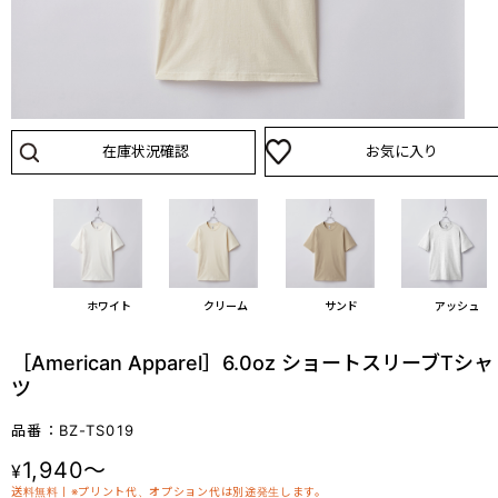
在庫状況確認
お気に入り
ホワイト
クリーム
サンド
アッシュ
［American Apparel］6.0oz ショートスリーブTシャ
ツ
品番：BZ-TS019
1,940～
¥
送料無料丨※プリント代、オプション代は別途発生します。