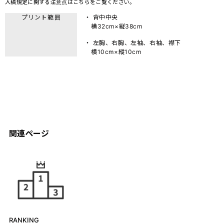
入稿規定に関する注意点は
こちら
をご覧ください。
プリント範囲
・ 背中中央
横32cm×縦38cm
・ 左胸、右胸、左袖、右袖、襟下
横10cm×縦10cm
関連ページ
RANKING