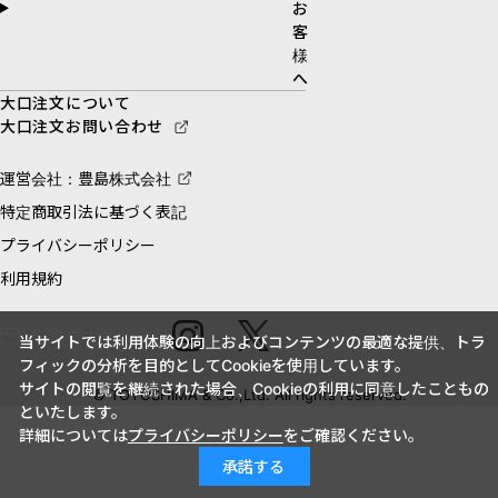
お
客
様
へ
大口注文について
大口注文お問い合わせ
運営会社：豊島株式会社
特定商取引法に基づく表記
プライバシーポリシー
利用規約
お問い合わせ
当サイトでは利用体験の向上およびコンテンツの最適な提供、トラ
フィックの分析を目的としてCookieを使用しています。
サイトの閲覧を継続された場合、Cookieの利用に同意したこともの
© TOYOSHIMA & Co.,Ltd. All rights reserved.
といたします。
詳細については
プライバシーポリシー
をご確認ください。
承諾する