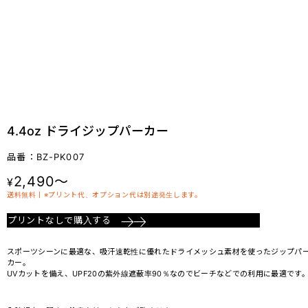
4.4oz ドライジップパーカー
品番：BZ-PK007
2,490～
¥
送料無料丨※プリント代、オプション代は別途発生します。
プリントなしで購入する
スポーツシーンに最適な、吸汗速乾性に優れたドライメッシュ素材を使ったジップパ
カー。
UVカットを備え、UPF20の紫外線遮蔽率90％なのでビーチなどでの利用に最適です