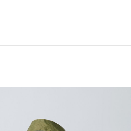
ナップサック
ライトナイロンリッ
品番：BZ-OB008
2,340～
¥
送料無料丨※プリント代は別途発