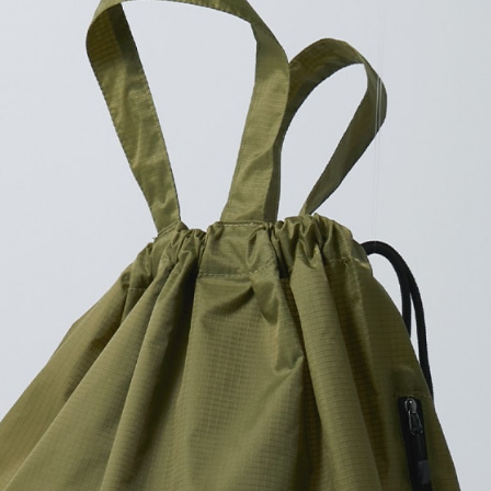
プリントなしで購入する
販売用はもちろんチームグッ
高機能ナップサックを1点から
薄手のナイロン素材で持ち運
サイドファスナーも付いてい
機能性抜群な「ライトナイロン
をプリントしてみませんか？
スポーティすぎずほどよくカ
んスポーツやアウトドアにも
チームグッズとしてもおすす
アイテムカラーは使いやすい3
入稿規定に関する注意点は
こ