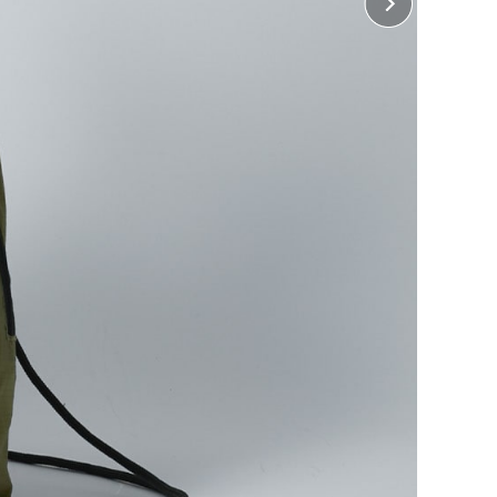
 表
25cm×縦32cm
じめよう！
ぶ
に印刷して熱で圧着する方法で、カラフルで複雑な柄を
めです。)