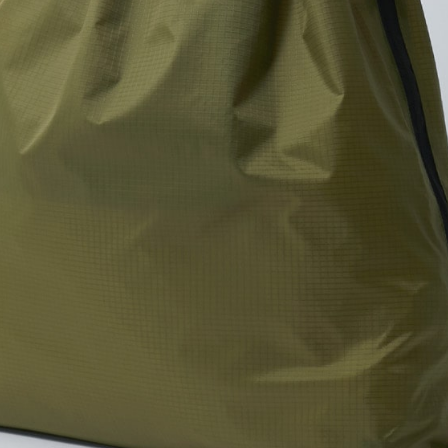
プリント範囲
・
横
4Stepでデザインをは
01
カラーを選ぶ
02
プリント方法を選
プリント方法の詳細
オンデマンド転写
(インクを専用フィルム
プリントしたい方におすす