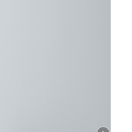
ズにも！
オリジナルに。
びに便利な軽量ジムサックです。
るので、背負ったままでも物の出し入れが可能！
リップストップ ナップサック」にオリジナルデザイン
ジュアルな印象のナップサックは販売用としてはもちろ
便利！
めです
色をご用意しています。
ちら
をご覧ください。