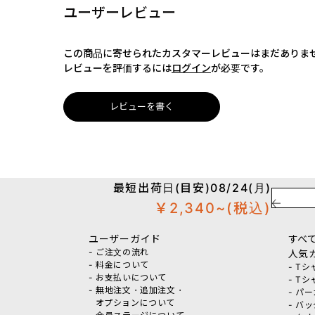
ユーザーレビュー
この商品に寄せられたカスタマーレビューはまだありま
レビューを評価するには
ログイン
が必要です。
レビューを書く
最短出荷日(目安)08/24(月)
￥2,340~
(税込)
ユーザーガイド
すべ
- ご注文の流れ
人気
- 料金について
- T
- お支払いについて
- T
- 無地注文・追加注文・
- パ
オプションについて
- バ