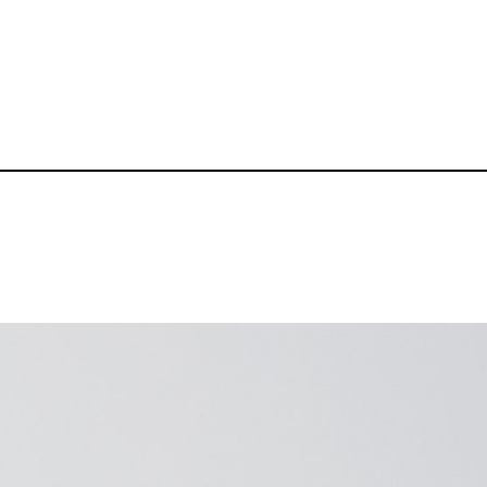
フルカラースリムクリ
品番：BZ-BT003
1,530～
¥
送料無料丨※プリント代は別途発