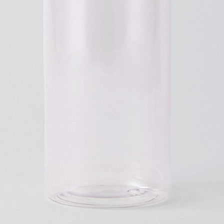
02
プリント方法を選
プリント方法の詳細
ロータリーUVインク
(回転させながらインクを
法です。)
03
プリント位置を選
正面
※注意点※
加工位置を2つ以上指定する