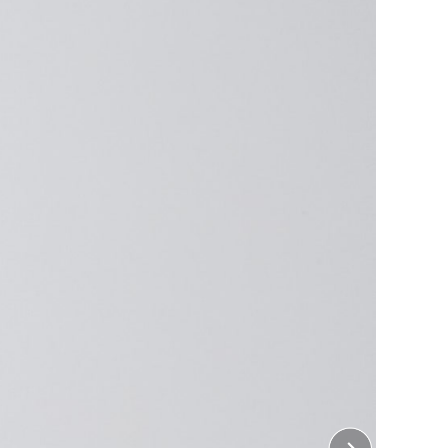
ープリント！選べる9色展開が魅力のシンプルで使いやす
普段使いから持ち運びまで便利に活躍します。
キャラクターの担当色グッズとしても最適です。
ちら
をご覧ください。
 正面
9.1cm×13.5cm
じめよう！