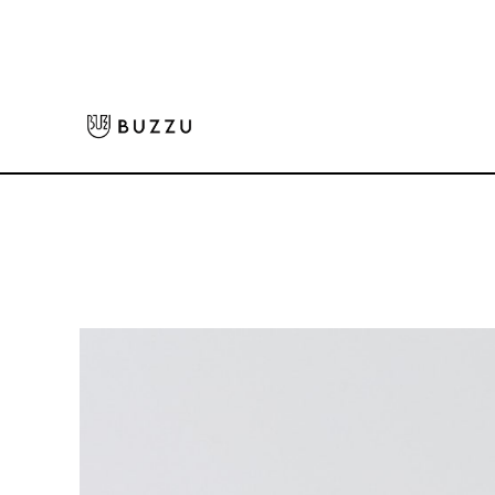
ホーム
>
キッチン・食器
>
ボトル
>
フルカラースリムクリアボトル 500ml
大口注文をご希望の方はコチラ