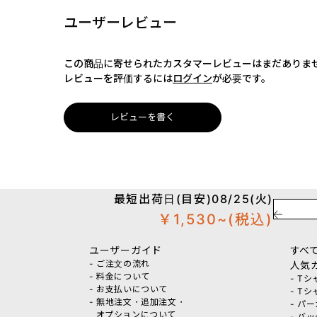
ユーザーレビュー
この商品に寄せられたカスタマーレビューはまだありま
レビューを評価するには
ログイン
が必要です。
レビューを書く
最短出荷日(目安)08/25(火)
￥1,530~
(税込)
ユーザーガイド
すべ
- ご注文の流れ
人気
- 料金について
- T
- お支払いについて
- T
- 無地注文・追加注文・
- パ
オプションについて
- バ