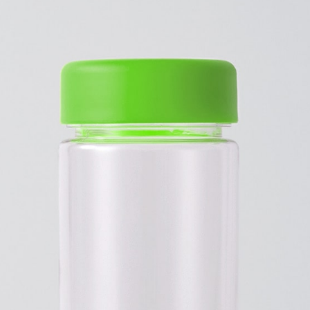
プリントなしで購入する
360度ぐるりと1周フルカラ
いクリアボトル。
500mlのたっぷり容量で、
物販やノベルティ、アイドル・
入稿規定に関する注意点は
こ
プリント範囲
・
1
4Stepでデザインをは
01
カラーを選ぶ