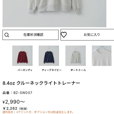
在庫状況確認
お気に入り
ック
バーガンディ
ディープネイビー
オートミール
8.4oz クルーネックライトトレーナー
品番：BZ-SW007
2,990～
¥
￥2,262
送料無料丨※プリント代、オプション代は別途発生します。