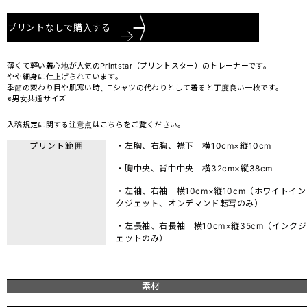
プリントなしで購入する
薄くて軽い着心地が人気のPrintstar（プリントスター）のトレーナーです。
やや細身に仕上げられています。
季節の変わり目や肌寒い時、Tシャツの代わりとして着ると丁度良い一枚です。
※男女共通サイズ
入稿規定に関する注意点は
こちら
をご覧ください。
プリント範囲
・左胸、右胸、襟下 横10cm×縦10cm
・胸中央、背中中央 横32cm×縦38cm
・左袖、右袖 横10cm×縦10cm（ホワイトイン
クジェット、オンデマンド転写のみ）
・左長袖、右長袖 横10cm×縦35cm（インクジ
ェットのみ）
素材