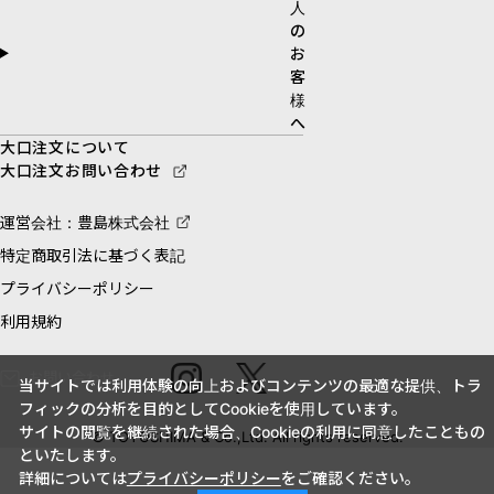
人
の
お
客
様
へ
大口注文について
大口注文お問い合わせ
運営会社：豊島株式会社
特定商取引法に基づく表記
プライバシーポリシー
利用規約
お問い合わせ
当サイトでは利用体験の向上およびコンテンツの最適な提供、トラ
フィックの分析を目的としてCookieを使用しています。
サイトの閲覧を継続された場合、Cookieの利用に同意したこともの
© TOYOSHIMA & Co.,Ltd. All rights reserved.
といたします。
詳細については
プライバシーポリシー
をご確認ください。