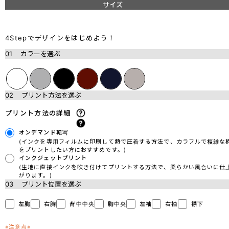
サイズ
4Stepでデザインをはじめよう！
01
カラーを選ぶ
02
プリント方法を選ぶ
プリント方法の詳細
オンデマンド転写
(インクを専用フィルムに印刷して熱で圧着する方法で、カラフルで複雑な
をプリントしたい方におすすめです。)
インクジェットプリント
(生地に直接インクを吹き付けてプリントする方法で、柔らかい風合いに仕
がります。)
03
プリント位置を選ぶ
左胸
右胸
背中中央
胸中央
左袖
右袖
襟下
※注意点※