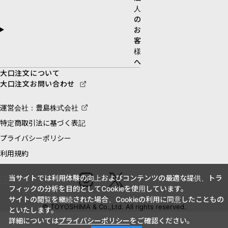
人
の
お
客
様
へ
大口注文について
大口注文お問い合わせ
運営会社：豊島株式会社
特定商取引法に基づく表記
プライバシーポリシー
利用規約
当サイトでは利用体験の向上およびコンテンツの最適な提供、トラ
お問い合わせ
フィックの分析を目的としてCookieを使用しています。
サイトの閲覧を継続された場合、Cookieの利用に同意したこともの
© TOYOSHIMA & Co.,Ltd. All rights reserved.
といたします。
詳細については
プライバシーポリシー
をご確認ください。