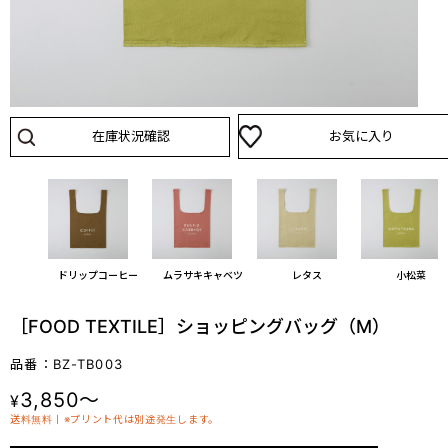
在庫状況確認
お気に入り
ドリップコーヒー
ムラサキキャベツ
レタス
小松菜
［FOOD TEXTILE］ショッピングバッグ（M）
品番：BZ-TB003
3,850～
¥
送料無料丨※プリント代は別途発生します。