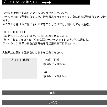
プリントなしで購入する
お野菜や果物で染めたシンプルなショッピングバッグ。
マチつきなので容量もたっぷり。折り畳んで持ち歩くと、急に荷物が増えたときに安
です。
カラフルな色はお洋服と合わせて着こなしのはずし小物としても大活躍。
【FOODTEXTILE】
ただ捨てられていくものを、生まれ変わらせることで、
”食”を中心とした衣・食・住の生活シーンをファッショナブルに楽しむ。
ファッション業界から食品廃棄物を再活用するプロジェクト。
入稿規定に関する注意点は
こちら
をご覧ください。
プリント範囲
・ 上部、下部
横26cm×縦7cm
・ 裏
横26cm×縦25cm
素材
サイズ