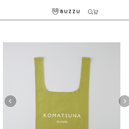
ホーム
>
バッグ・ポーチ
>
トートバッグ
>
［FOOD TEXTILE］ショッピングバッグ（M）
大口注文をご希望の方はコチラ
大口注文はこちら