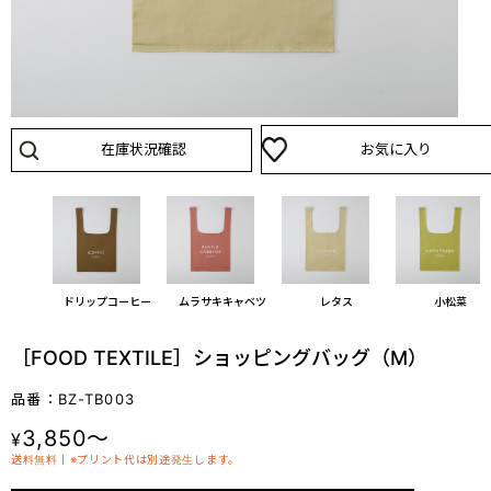
在庫状況確認
お気に入り
ドリップコーヒー
ムラサキキャベツ
レタス
小松菜
［FOOD TEXTILE］ショッピングバッグ（M）
品番：BZ-TB003
3,850～
¥
送料無料丨※プリント代は別途発生します。