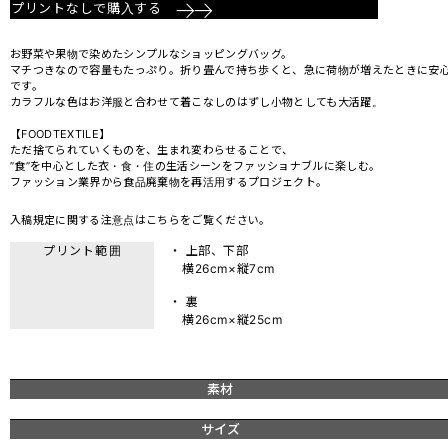
プリントなしで購入する
お野菜や果物で染めたシンプルなショッピングバッグ。
マチつきなので容量もたっぷり。折り畳んで持ち歩くと、急に荷物が増えたときに安
です。
カラフルな色はお洋服と合わせて着こなしのはずし小物としても大活躍。
【FOODTEXTILE】
ただ捨てられていくものを、生まれ変わらせることで、
”食”を中心とした衣・食・住の生活シーンをファッショナブルに楽しむ。
ファッション業界から食品廃棄物を再活用するプロジェクト。
入稿規定に関する注意点は
こちら
をご覧ください。
プリント範囲
・ 上部、下部
横26cm×縦7cm
・ 裏
横26cm×縦25cm
素材
サイズ