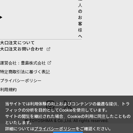
人
の
お
客
様
へ
大口注文について
大口注文お問い合わせ
運営会社：豊島株式会社
特定商取引法に基づく表記
プライバシーポリシー
利用規約
当サイトでは利用体験の向上およびコンテンツの最適な提供、トラ
お問い合わせ
フィックの分析を目的としてCookieを使用しています。
サイトの閲覧を継続された場合、Cookieの利用に同意したこともの
© TOYOSHIMA & Co.,Ltd. All rights reserved.
といたします。
詳細については
プライバシーポリシー
をご確認ください。