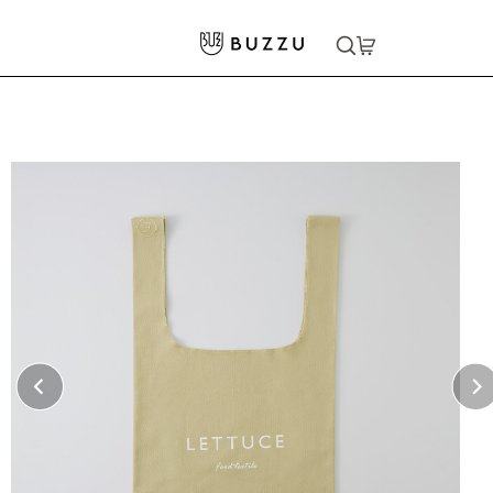
ホーム
>
バッグ・ポーチ
>
トートバッグ
>
［FOOD TEXTILE］ショッピングバッグ（M）
大口注文をご希望の方はコチラ
大口注文はこちら