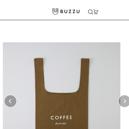
ホーム
>
バッグ・ポーチ
>
トートバッグ
>
［FOOD TEXTILE］ショッピングバッグ（M）
大口注文をご希望の方はコチラ
大口注文はこちら