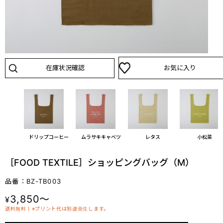
在庫状況確認
お気に入り
ドリップコーヒー
ムラサキキャベツ
レタス
小松菜
［FOOD TEXTILE］ショッピングバッグ（M）
品番：BZ-TB003
3,850～
¥
送料無料丨※プリント代は別途発生します。