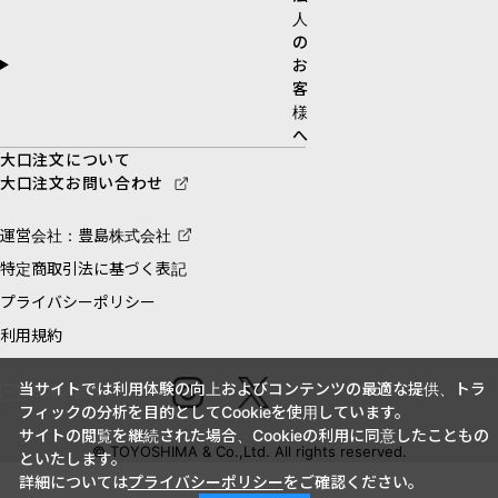
人
の
お
客
様
へ
大口注文について
大口注文お問い合わせ
運営会社：豊島株式会社
特定商取引法に基づく表記
プライバシーポリシー
利用規約
当サイトでは利用体験の向上およびコンテンツの最適な提供、トラ
お問い合わせ
フィックの分析を目的としてCookieを使用しています。
サイトの閲覧を継続された場合、Cookieの利用に同意したこともの
© TOYOSHIMA & Co.,Ltd. All rights reserved.
といたします。
詳細については
プライバシーポリシー
をご確認ください。