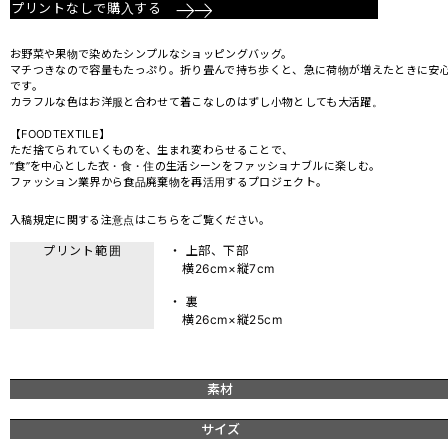
プリントなしで購入する
お野菜や果物で染めたシンプルなショッピングバッグ。
マチつきなので容量もたっぷり。折り畳んで持ち歩くと、急に荷物が増えたときに安
です。
カラフルな色はお洋服と合わせて着こなしのはずし小物としても大活躍。
【FOODTEXTILE】
ただ捨てられていくものを、生まれ変わらせることで、
”食”を中心とした衣・食・住の生活シーンをファッショナブルに楽しむ。
ファッション業界から食品廃棄物を再活用するプロジェクト。
入稿規定に関する注意点は
こちら
をご覧ください。
プリント範囲
・ 上部、下部
横26cm×縦7cm
・ 裏
横26cm×縦25cm
素材
サイズ