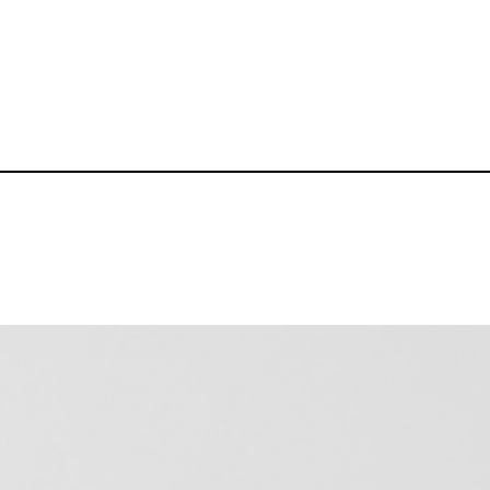
［FOOD TEXTIL
品番：BZ-BB002
3,240～
¥
送料無料丨※プリント代は別途発