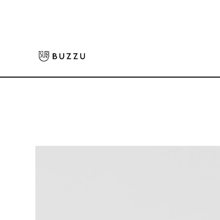
ホーム
>
ベビーウェア
>
［FOOD TEXTILE］Babyロンパース
大口注文をご希望の方はコチラ