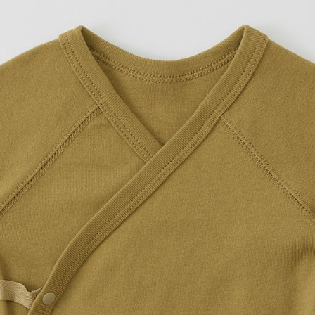
プリントなしで購入する
赤ちゃんの敏感な肌にやさし
肌当たりを考え背中の縫い目を
実用性とファッション性を兼
適です。ロゴマークのタグも
サイズ：1サイズのみ（新生児
たて35.0cm よこ31.0cm
【FOODTEXTILE】
ただ捨てられていくものを、
”食”を中心とした衣・食・住
ファッション業界から食品廃
入稿規定に関する注意点は
こ