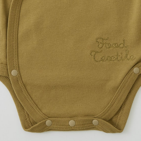
プリント範囲
・
横
・
横
4Stepでデザインをは
01
カラーを選ぶ
02
プリント方法を選
プリント方法の詳細
オンデマンド転写