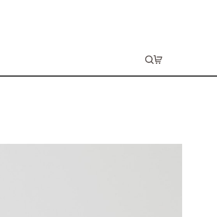
E］Babyロンパース
生します。