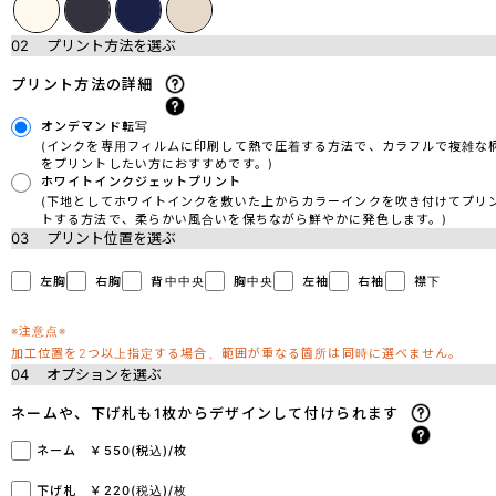
02
プリント方法を選ぶ
プリント方法の詳細
オンデマンド転写
(インクを専用フィルムに印刷して熱で圧着する方法で、カラフルで複雑な
をプリントしたい方におすすめです。)
ホワイトインクジェットプリント
(下地としてホワイトインクを敷いた上からカラーインクを吹き付けてプリ
トする方法で、柔らかい風合いを保ちながら鮮やかに発色します。)
03
プリント位置を選ぶ
左胸
右胸
背中中央
胸中央
左袖
右袖
襟下
※注意点※
加工位置を2つ以上指定する場合、範囲が重なる箇所は同時に選べません。
04
オプションを選ぶ
ネームや、下げ札も1枚からデザインして付けられます
ネーム ￥550(税込)/枚
下げ札 ￥220(税込)/枚