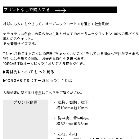
プリントなしで購入する
地球にも人にもやさしく、オーガニックコットンを通じて社会貢献
ナチュラルな色合いの柔らかい生地と仕立てのオーガニックコットン100%の裏パイル
素材のスウェット。
男女兼用サイズです。
Tシャツ1枚ご注文ごとに10円を ”ちょっといいこと” をしている団体へ寄付ができます
寄付先は全部で９団体。お好きな寄付先を選べます。
"ORGABITS(オーガビッツ)" オリジナル襟タグ付き。
寄付先についてもっと見る
"ORGABITS（オーガビッツ）"とは
入稿規定に関する注意点は
こちら
をご覧ください。
プリント範囲
・ 左胸、右胸、襟下
横10cm×縦10cm
・ 胸中央、背中中央
横32cm×縦38cm
・ 左袖、右袖